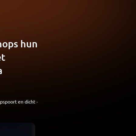
hops hun
et
a
pspoort en dicht -