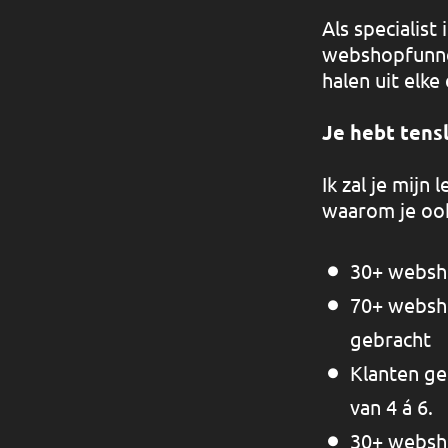
Als specialis
webshopfunnel
halen uit elke
Je hebt tens
Ik zal je mijn
waarom je oo
30+ websho
70+ websho
gebracht
Klanten ge
van 4 á 6.
30+ websh