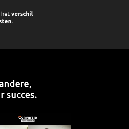
het
verschil
osten
.
 andere,
r succes.