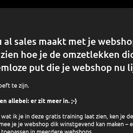
u al sales maakt met je websho
 zien hoe je de omzetlekken di
mloze put die je webshop nu l
ft te zijn.
 allebei: er zit meer in. ;-)
wat ik je in deze gratis training laat zien, ken je d
ee je je webshop dik winstgevend kan maken – e
n toepassen in meerdere webshops.