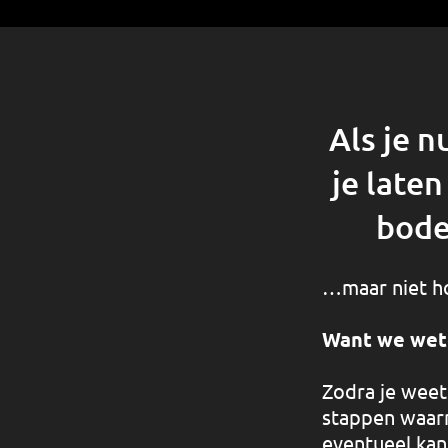
Als je n
je laten
bode
…maar niet hoe
Want we weten
Zodra je weet 
stappen waarm
eventueel ka