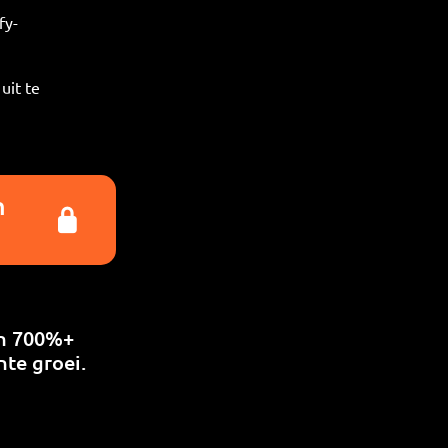
fy-
uit te
n
an 700%+
nte groei.