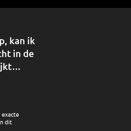
p, kan ik
cht in de
ijkt…
e exacte
n dit