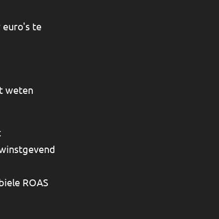
 euro's te
lt weten
t
k winstgevend
abiele ROAS