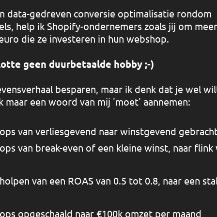
t in data-gedreven conversie optimalisatie rondom
s, help ik Shopify-ondernemers zoals jij om meer
 euro die ze investeren in hun webshop.
lotte geen duurbetaalde hobby ;-)
 levensverhaal besparen, maar ik denk dat je wel wi
k maar een woord van mij 'moet' aannemen:
ps van verliesgevend naar winstgevend gebrach
ps van break-even of een kleine winst, naar flin
holpen van een ROAS van 0.5 tot 0.8, naar een st
ops opgeschaald naar €100k omzet per maand