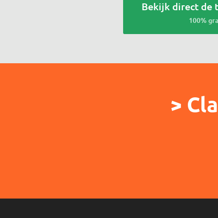
Bekijk direct de 
100% gra
> Cla