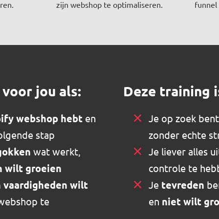
ren.
zijn webshop te optimaliseren.
funnel 
 voor jou als:
Deze training i
pify webshop hebt
en
Je op zoek bent
volgende stap
zonder echte st
 gokken
wat werkt,
Je liever alles 
 wilt groeien
controle te he
n vaardigheden wilt
Je
tevreden
be
webshop te
en
niet wilt g