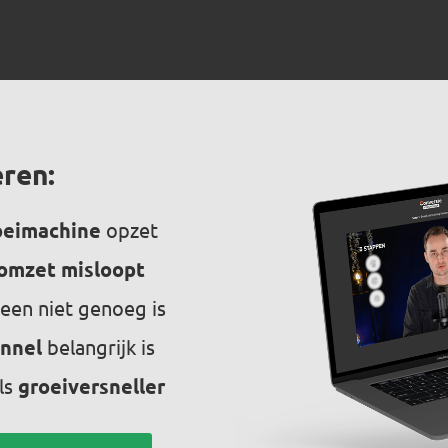
eren:
eimachine
opzet
omzet misloopt
leen niet genoeg is
unnel
belangrijk is
ls
groeiversneller