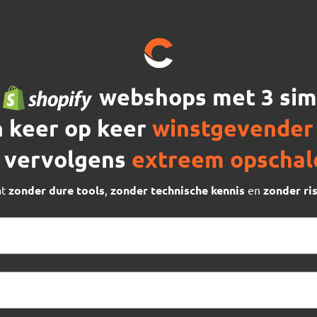
e
webshops met 3 sim
 keer op keer
winstgevender
 vervolgens
extreem opschal
at
zonder dure tools
,
zonder technische kennis
en
zonder ri