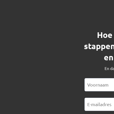
Ho
stappen
en
En d