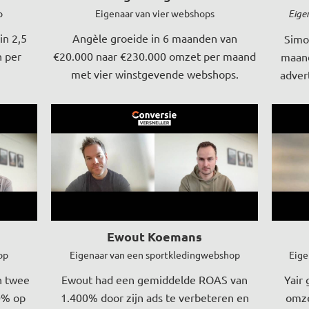
p
Eigenaar van vier webshops
Eige
in 2,5
Angèle groeide in 6 maanden van
Simon
n per
€20.000 naar €230.000 omzet per maand
maand
met vier winstgevende webshops.
adver
Ewout Koemans
op
Eigenaar van een sportkledingwebshop
Eige
n twee
Ewout had een gemiddelde ROAS van
Yair
0% op
1.400% door zijn ads te verbeteren en
omze