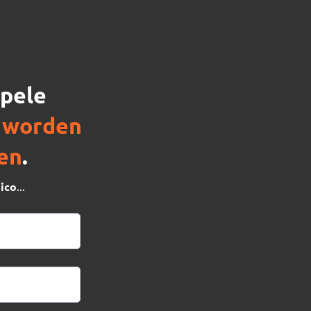
pele
 worden
en
.
sico
...