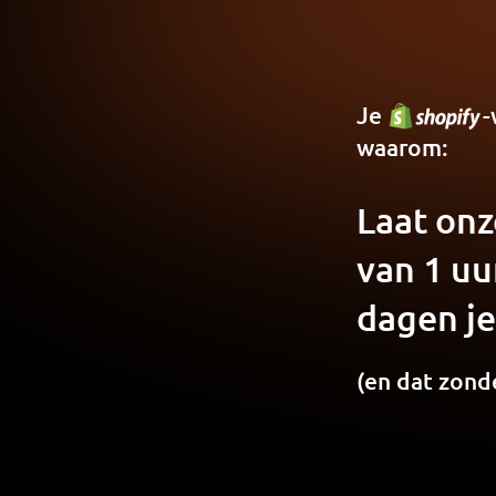
Je
-
waarom:
Laat onz
van 1 uu
dagen je
(en dat zond