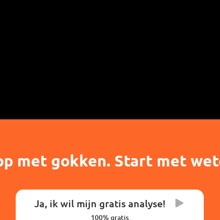
op met gokken. Start met wet
Ja, ik wil mijn gratis analyse!
100% gratis