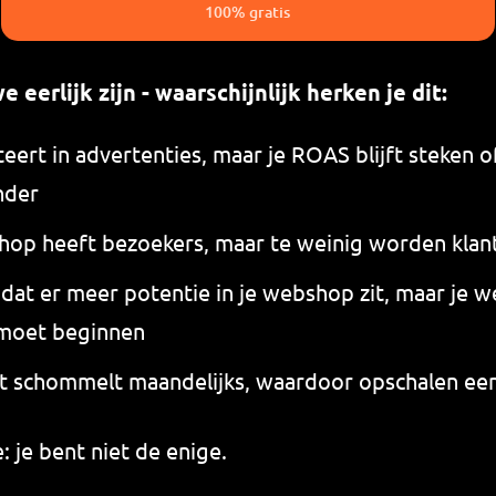
100% gratis
 eerlijk zijn - waarschijnlijk herken je dit:
teert in advertenties, maar je ROAS blijft steken 
nder
hop heeft bezoekers, maar te weinig worden klan
dat er meer potentie in je webshop zit, maar je w
 moet beginnen
 schommelt maandelijks, waardoor opschalen een 
 je bent niet de enige.