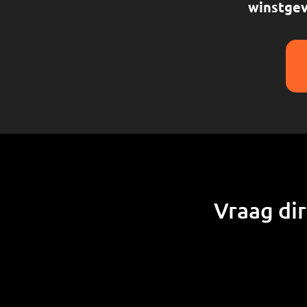
winstge
Vraag dir